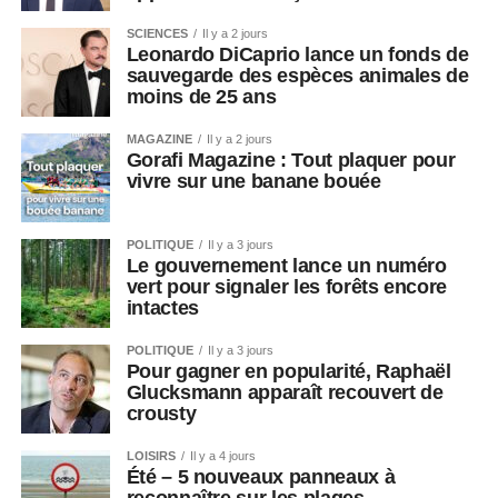
SCIENCES
Il y a 2 jours
Leonardo DiCaprio lance un fonds de
sauvegarde des espèces animales de
moins de 25 ans
MAGAZINE
Il y a 2 jours
Gorafi Magazine : Tout plaquer pour
vivre sur une banane bouée
POLITIQUE
Il y a 3 jours
Le gouvernement lance un numéro
vert pour signaler les forêts encore
intactes
POLITIQUE
Il y a 3 jours
Pour gagner en popularité, Raphaël
Glucksmann apparaît recouvert de
crousty
LOISIRS
Il y a 4 jours
Été – 5 nouveaux panneaux à