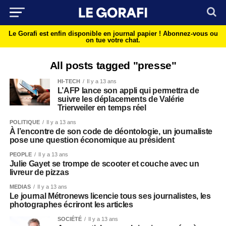
Le Gorafi est enfin disponible en journal papier !
Abonnez-vous ou
on tue votre chat.
All posts tagged "presse"
HI-TECH
Il y a 13 ans
L’AFP lance son appli qui permettra de
suivre les déplacements de Valérie
Trierweiler en temps réel
POLITIQUE
Il y a 13 ans
À l’encontre de son code de déontologie, un journaliste
pose une question économique au président
PEOPLE
Il y a 13 ans
Julie Gayet se trompe de scooter et couche avec un
livreur de pizzas
MEDIAS
Il y a 13 ans
Le journal Métronews licencie tous ses journalistes, les
photographes écriront les articles
SOCIÉTÉ
Il y a 13 ans