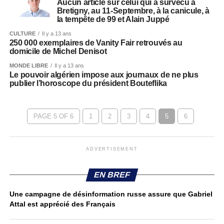
Aucun article sur celui qui a survécu à
Bretigny, au 11-Septembre, à la canicule, à
la tempête de 99 et Alain Juppé
CULTURE
Il y a 13 ans
250 000 exemplaires de Vanity Fair retrouvés au
domicile de Michel Denisot
MONDE LIBRE
Il y a 13 ans
Le pouvoir algérien impose aux journaux de ne plus
publier l’horoscope du président Bouteflika
PAGE 5 OF 6
1
2
3
4
5
6
ADVERTISEMENT
EN BREF
Une campagne de désinformation russe assure que Gabriel
Attal est apprécié des Français