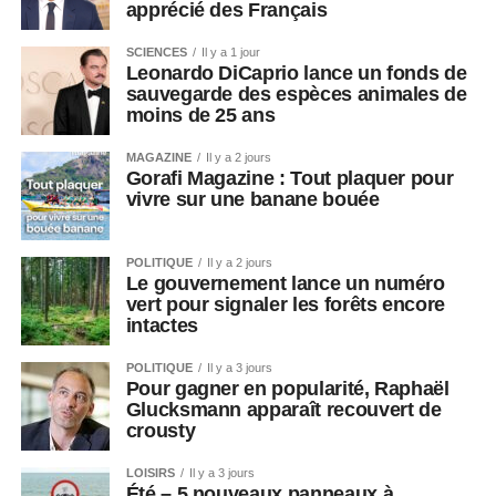
apprécié des Français
SCIENCES
Il y a 1 jour
Leonardo DiCaprio lance un fonds de
sauvegarde des espèces animales de
moins de 25 ans
MAGAZINE
Il y a 2 jours
Gorafi Magazine : Tout plaquer pour
vivre sur une banane bouée
POLITIQUE
Il y a 2 jours
Le gouvernement lance un numéro
vert pour signaler les forêts encore
intactes
POLITIQUE
Il y a 3 jours
Pour gagner en popularité, Raphaël
Glucksmann apparaît recouvert de
crousty
LOISIRS
Il y a 3 jours
Été – 5 nouveaux panneaux à