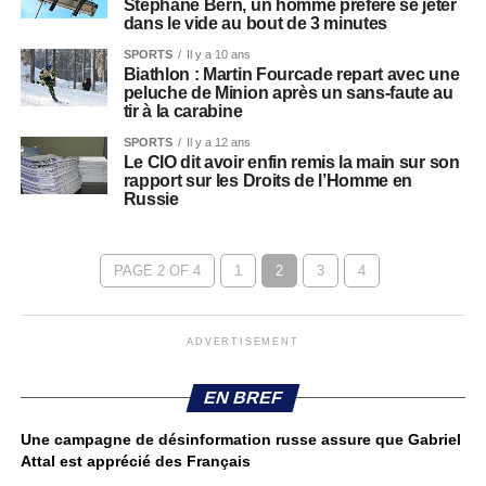
Stéphane Bern, un homme préfère se jeter
dans le vide au bout de 3 minutes
SPORTS
Il y a 10 ans
Biathlon : Martin Fourcade repart avec une
peluche de Minion après un sans-faute au
tir à la carabine
SPORTS
Il y a 12 ans
Le CIO dit avoir enfin remis la main sur son
rapport sur les Droits de l’Homme en
Russie
PAGE 2 OF 4
1
2
3
4
ADVERTISEMENT
EN BREF
Une campagne de désinformation russe assure que Gabriel
Attal est apprécié des Français