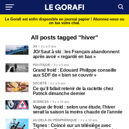
Le Gorafi est enfin disponible en journal papier !
Abonnez-vous ou
on tue votre chat.
All posts tagged "hiver"
JO
Il y a 8 ans
JO/ Saut à ski : les Français abandonnent
après avoir « regardé en bas »
POLITIQUE
Il y a 9 ans
Grand froid : Edouard Philippe conseille
aux SDF de « bien se couvrir »
SOCIÉTÉ
Il y a 9 ans
Ce qu’il fallait retenir de la raclette chez
Patrick dimanche dernier
SCIENCES
Il y a 10 ans
Vague de froid : selon une étude, l’hiver
serait la saison la moins chaude de l’année
AU DELÀ DU PÉRIPHÉRIQUE
Il y a 10 ans
Tignes : Coincé sur un télésiège avec