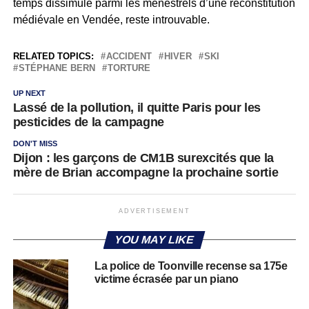
temps dissimulé parmi les ménestrels d’une reconstitution
médiévale en Vendée, reste introuvable.
RELATED TOPICS:
ACCIDENT
HIVER
SKI
STÉPHANE BERN
TORTURE
UP NEXT
Lassé de la pollution, il quitte Paris pour les
pesticides de la campagne
DON'T MISS
Dijon : les garçons de CM1B surexcités que la
mère de Brian accompagne la prochaine sortie
ADVERTISEMENT
YOU MAY LIKE
La police de Toonville recense sa 175e
victime écrasée par un piano