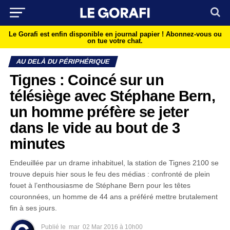
Le Gorafi est enfin disponible en journal papier !
Abonnez-vous ou
on tue votre chat.
AU DELÀ DU PÉRIPHÉRIQUE
Tignes : Coincé sur un
télésiège avec Stéphane Bern,
un homme préfère se jeter
dans le vide au bout de 3
minutes
Endeuillée par un drame inhabituel, la station de Tignes 2100 se
trouve depuis hier sous le feu des médias : confronté de plein
fouet à l’enthousiasme de Stéphane Bern pour les têtes
couronnées, un homme de 44 ans a préféré mettre brutalement
fin à ses jours.
Publié le
mar
02 Mar 2016 à 10h00