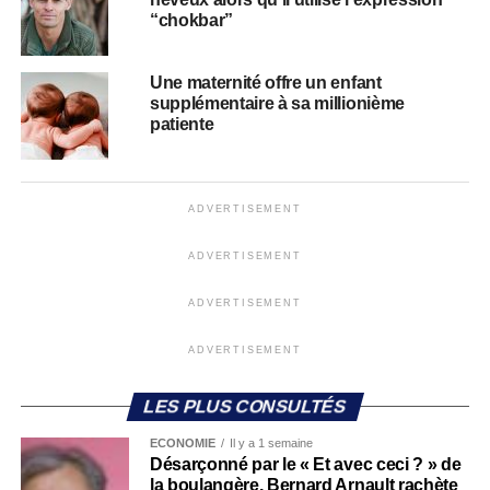
“chokbar”
Une maternité offre un enfant
supplémentaire à sa millionième
patiente
ADVERTISEMENT
ADVERTISEMENT
ADVERTISEMENT
ADVERTISEMENT
LES PLUS CONSULTÉS
ECONOMIE
Il y a 1 semaine
Désarçonné par le « Et avec ceci ? » de
la boulangère, Bernard Arnault rachète