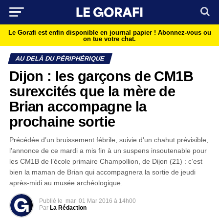
Le Gorafi est enfin disponible en journal papier !
Abonnez-vous ou
on tue votre chat.
AU DELÀ DU PÉRIPHÉRIQUE
Dijon : les garçons de CM1B
surexcités que la mère de
Brian accompagne la
prochaine sortie
Précédée d’un bruissement fébrile, suivie d’un chahut prévisible,
l’annonce de ce mardi a mis fin à un suspens insoutenable pour
les CM1B de l’école primaire Champollion, de Dijon (21) : c’est
bien la maman de Brian qui accompagnera la sortie de jeudi
après-midi au musée archéologique.
Publié le
mar
01 Mar 2016 à 14h00
Par
La Rédaction