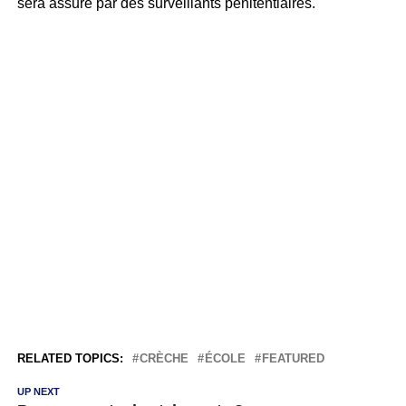
sera assuré par des surveillants pénitentiaires.
RELATED TOPICS:
CRÈCHE
ÉCOLE
FEATURED
UP NEXT