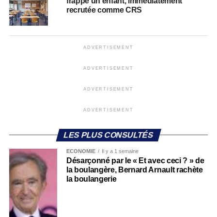
frappé un enfant, immédiatement
recrutée comme CRS
ADVERTISEMENT
ADVERTISEMENT
ADVERTISEMENT
ADVERTISEMENT
LES PLUS CONSULTÉS
ECONOMIE
Il y a 1 semaine
Désarçonné par le « Et avec ceci ? » de
la boulangère, Bernard Arnault rachète
la boulangerie