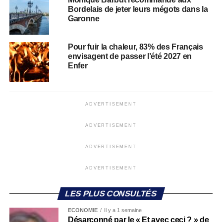
Bordelais de jeter leurs mégots dans la
Garonne
Pour fuir la chaleur, 83% des Français
envisagent de passer l’été 2027 en
Enfer
ADVERTISEMENT
ADVERTISEMENT
ADVERTISEMENT
ADVERTISEMENT
LES PLUS CONSULTÉS
ECONOMIE
Il y a 1 semaine
Désarçonné par le « Et avec ceci ? » de