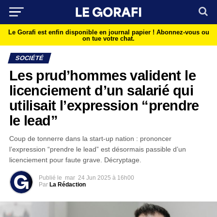
Le Gorafi est enfin disponible en journal papier !
Abonnez-vous ou
on tue votre chat.
SOCIÉTÉ
Les prud’hommes valident le
licenciement d’un salarié qui
utilisait l’expression “prendre
le lead”
Coup de tonnerre dans la start-up nation : prononcer
l’expression “prendre le lead” est désormais passible d’un
licenciement pour faute grave. Décryptage.
Publié le
mar
24 Jun 2025 à 16h00
Par
La Rédaction