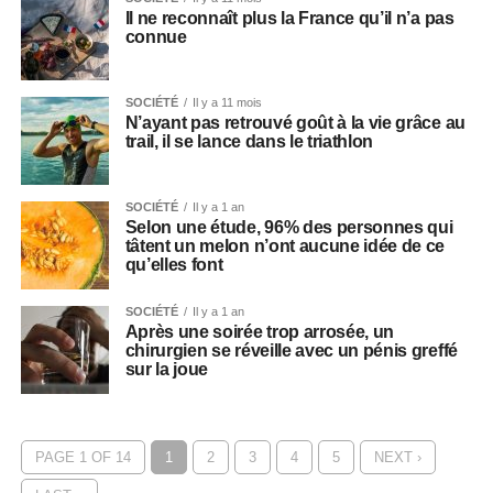
Il ne reconnaît plus la France qu’il n’a pas
connue
SOCIÉTÉ
Il y a 11 mois
N’ayant pas retrouvé goût à la vie grâce au
trail, il se lance dans le triathlon
SOCIÉTÉ
Il y a 1 an
Selon une étude, 96% des personnes qui
tâtent un melon n’ont aucune idée de ce
qu’elles font
SOCIÉTÉ
Il y a 1 an
Après une soirée trop arrosée, un
chirurgien se réveille avec un pénis greffé
sur la joue
PAGE 1 OF 14
1
2
3
4
5
NEXT ›