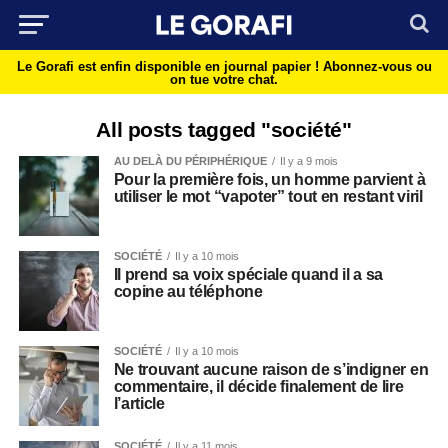
Le Gorafi est enfin disponible en journal papier !
Abonnez-vous ou
on tue votre chat.
All posts tagged "société"
AU DELÀ DU PÉRIPHÉRIQUE
Il y a 9 mois
Pour la première fois, un homme parvient à
utiliser le mot “vapoter” tout en restant viril
SOCIÉTÉ
Il y a 10 mois
Il prend sa voix spéciale quand il a sa
copine au téléphone
SOCIÉTÉ
Il y a 10 mois
Ne trouvant aucune raison de s’indigner en
commentaire, il décide finalement de lire
l’article
SOCIÉTÉ
Il y a 11 mois