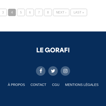
3
4
5
6
7
8
NEXT ›
LAST »
À PROPOS
CONTACT
CGU
MENTIONS LÉGALES