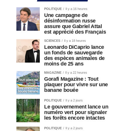
POLITIQUE
Il y a 16 heures
Une campagne de
désinformation russe
assure que Gabriel Attal
est apprécié des Français
SCIENCES
Il y a 18 heures
Leonardo DiCaprio lance
un fonds de sauvegarde
des espèces animales de
moins de 25 ans
MAGAZINE
Il y a 22 heures
Gorafi Magazine : Tout
plaquer pour vivre sur une
banane bouée
POLITIQUE
Il y a 2 jours
Le gouvernement lance un
numéro vert pour signaler
les forêts encore intactes
POLITIQUE
Il y a 2 jours