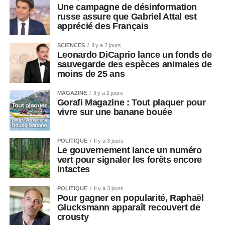
Une campagne de désinformation
russe assure que Gabriel Attal est
apprécié des Français
SCIENCES
Il y a 2 jours
Leonardo DiCaprio lance un fonds de
sauvegarde des espèces animales de
moins de 25 ans
MAGAZINE
Il y a 2 jours
Gorafi Magazine : Tout plaquer pour
vivre sur une banane bouée
POLITIQUE
Il y a 3 jours
Le gouvernement lance un numéro
vert pour signaler les forêts encore
intactes
POLITIQUE
Il y a 3 jours
Pour gagner en popularité, Raphaël
Glucksmann apparaît recouvert de
crousty