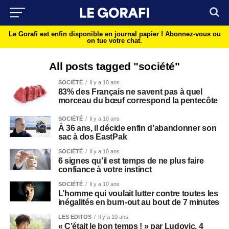
Le Gorafi est enfin disponible en journal papier !
Abonnez-vous ou
on tue votre chat.
All posts tagged "société"
SOCIÉTÉ
Il y a 10 ans
83% des Français ne savent pas à quel
morceau du bœuf correspond la pentecôte
SOCIÉTÉ
Il y a 10 ans
À 36 ans, il décide enfin d’abandonner son
sac à dos EastPak
SOCIÉTÉ
Il y a 10 ans
6 signes qu’il est temps de ne plus faire
confiance à votre instinct
SOCIÉTÉ
Il y a 10 ans
L’homme qui voulait lutter contre toutes les
inégalités en burn-out au bout de 7 minutes
LES EDITOS
Il y a 10 ans
« C’était le bon temps ! » par Ludovic, 4