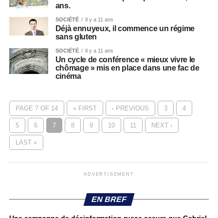
ans.
SOCIÉTÉ
Il y a 11 ans
Déjà ennuyeux, il commence un régime
sans gluten
SOCIÉTÉ
Il y a 11 ans
Un cycle de conférence « mieux vivre le
chômage » mis en place dans une fac de
cinéma
PAGE 7 OF 14
« FIRST
‹ PREVIOUS
3
4
5
6
7
8
9
10
11
NEXT ›
LAST »
ADVERTISEMENT
EN BREF
Une campagne de désinformation russe assure que Gabriel