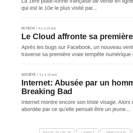
La 1ere plate-forme française de vente en ligne 
qui est le 10e le plus visité par...
HI-TECH
Il y a 14 ans
Le Cloud affronte sa premièr
Après les bugs sur Facebook, un nouveau vent d
traverse sa première vraie tempête numérique 
SOCIÉTÉ
Il y a 14 ans
Internet: Abusée par un homme
Breaking Bad
Internet montre encore son triste visage. Alors 
abordée par ce qu’elle pensait être un jeune...
PAGE 24 OF 26
« FIRST
‹ PREVIOUS