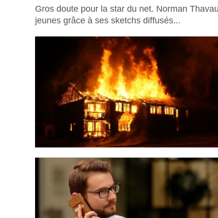
Gros doute pour la star du net. Norman Thavau
jeunes grâce à ses sketchs diffusés...