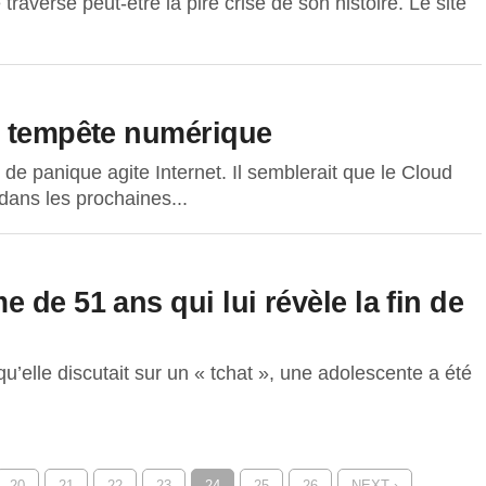
traverse peut-être la pire crise de son histoire. Le site
e tempête numérique
e panique agite Internet. Il semblerait que le Cloud
dans les prochaines...
 de 51 ans qui lui révèle la fin de
qu’elle discutait sur un « tchat », une adolescente a été
20
21
22
23
24
25
26
NEXT ›