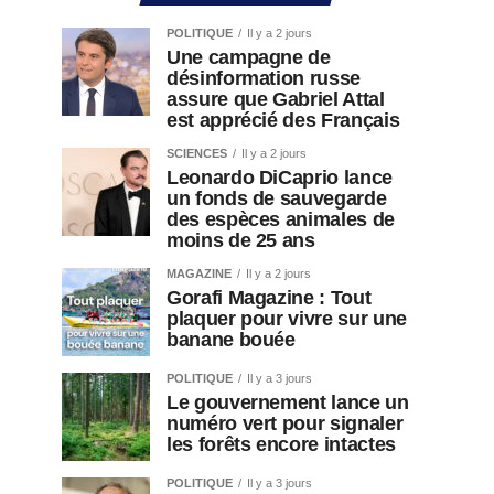
POLITIQUE
Il y a 2 jours
Une campagne de
désinformation russe
assure que Gabriel Attal
est apprécié des Français
SCIENCES
Il y a 2 jours
Leonardo DiCaprio lance
un fonds de sauvegarde
des espèces animales de
moins de 25 ans
MAGAZINE
Il y a 2 jours
Gorafi Magazine : Tout
plaquer pour vivre sur une
banane bouée
POLITIQUE
Il y a 3 jours
Le gouvernement lance un
numéro vert pour signaler
les forêts encore intactes
POLITIQUE
Il y a 3 jours