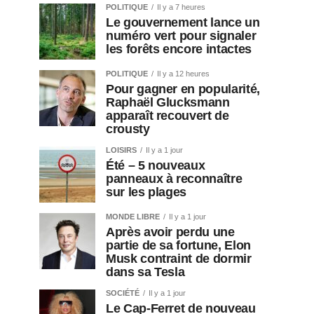
POLITIQUE
Il y a 7 heures
Le gouvernement lance un
numéro vert pour signaler
les forêts encore intactes
POLITIQUE
Il y a 12 heures
Pour gagner en popularité,
Raphaël Glucksmann
apparaît recouvert de
crousty
LOISIRS
Il y a 1 jour
Été – 5 nouveaux
panneaux à reconnaître
sur les plages
MONDE LIBRE
Il y a 1 jour
Après avoir perdu une
partie de sa fortune, Elon
Musk contraint de dormir
dans sa Tesla
SOCIÉTÉ
Il y a 1 jour
Le Cap-Ferret de nouveau