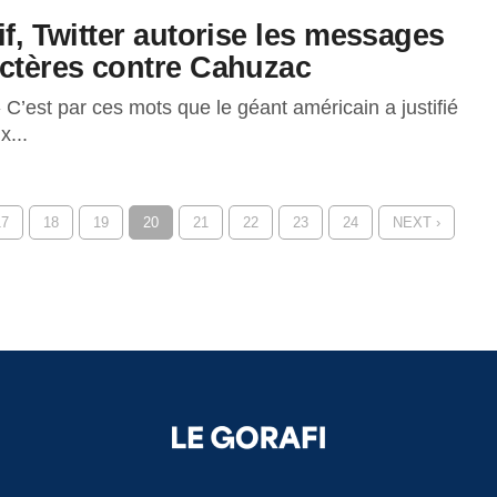
if, Twitter autorise les messages
actères contre Cahuzac
 C’est par ces mots que le géant américain a justifié
x...
17
18
19
20
21
22
23
24
NEXT ›