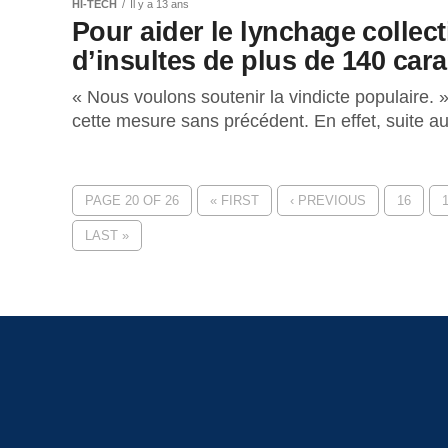
HI-TECH
Il y a 13 ans
Pour aider le lynchage collect
d’insultes de plus de 140 car
« Nous voulons soutenir la vindicte populaire. »
cette mesure sans précédent. En effet, suite au
PAGE 20 OF 26
« FIRST
‹ PREVIOUS
16
LAST »