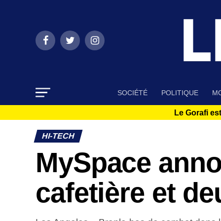
SOCIÉTÉ
POLITIQUE
MO
Le Gorafi est
HI-TECH
MySpace annon
cafetière et d