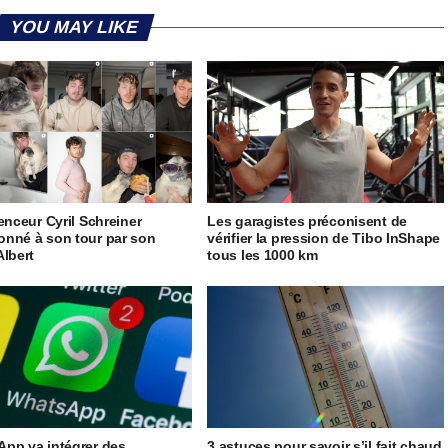
YOU MAY LIKE
uenceur Cyril Schreiner
Les garagistes préconisent de
nné à son tour par son
vérifier la pression de Tibo InShape
Albert
tous les 1000 km
pp va intégrer des
3 astuces pour savoir s’il fait chaud