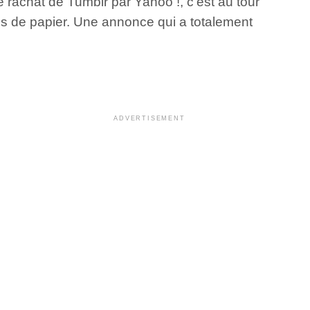
rachat de Tumblr par Yahoo !, c’est au tour
ttes de papier. Une annonce qui a totalement
ADVERTISEMENT