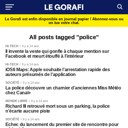
Le Gorafi est enfin disponible en journal papier !
Abonnez-vous ou
on tue votre chat.
All posts tagged "police"
HI-TECH
Il y a 14 ans
Il invente la veste qui gonfle à chaque mention sur
Facebook et meurt étouffé à l’intérieur
HI-TECH
Il y a 14 ans
iOS6 Maps: Apple souhaite l’arrestation rapide des
auteurs présumés de l’application
SOCIÉTÉ
Il y a 14 ans
La police découvre un charnier d’anciennes Miss Météo
chez Canal+
MONDE LIBRE
Il y a 14 ans
Richard III retrouvé mort sous un parking, la police
n’écarte aucune piste
SOCIÉTÉ
Il y a 14 ans
Echec du lancement du premier site de rencontre pour