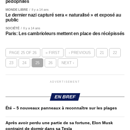
pédophiles
MONDE LIBRE
Il y a 14 ans
Le dernier nazi capturé sera « naturalisé » et exposé au
public
SOCIÉTÉ
Il y a 14 ans
Paris: Les cambrioleurs mettent en place des récépissés
PAGE 25 OF 26
« FIRST
‹ PREVIOUS
21
22
23
24
25
26
NEXT ›
ADVERTISEMENT
EN BREF
Été – 5 nouveaux panneaux à reconnaître sur les plages
Après avoir perdu une partie de sa fortune, Elon Musk
contraint de dormir dans sa Tesla