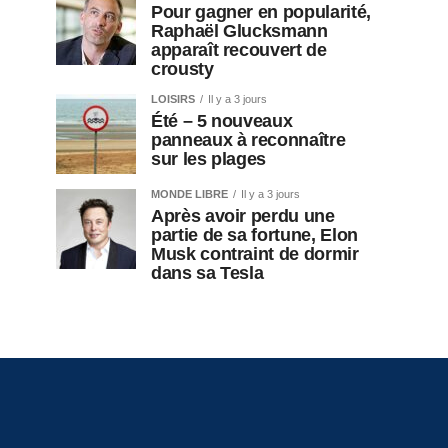
Pour gagner en popularité,
Raphaël Glucksmann
apparaît recouvert de
crousty
LOISIRS
Il y a 3 jours
Été – 5 nouveaux
panneaux à reconnaître
sur les plages
MONDE LIBRE
Il y a 3 jours
Après avoir perdu une
partie de sa fortune, Elon
Musk contraint de dormir
dans sa Tesla