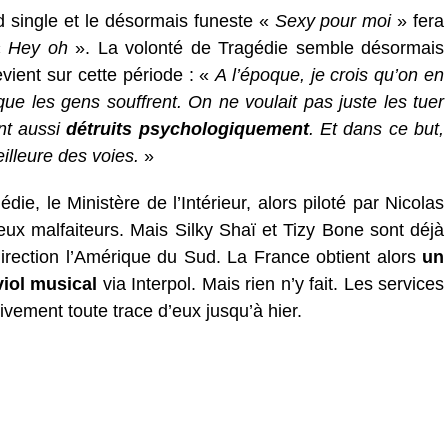
d single et le désormais funeste «
Sexy pour moi
» fera
«
Hey oh
». La volonté de Tragédie semble désormais
evient sur cette période : «
A l’époque, je crois qu’on en
que les gens souffrent. On ne voulait pas juste les tuer
ent aussi
détruits psychologiquement
. Et dans ce but,
lleure des voies.
»
e, le Ministère de l’Intérieur, alors piloté par Nicolas
eux malfaiteurs. Mais Silky Shaï et Tizy Bone sont déjà
 direction l’Amérique du Sud. La France obtient alors
un
viol musical
via Interpol. Mais rien n’y fait. Les services
tivement toute trace d’eux jusqu’à hier.