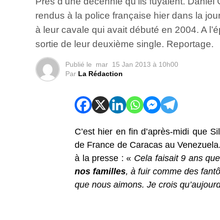
Près d’une décennie qu’ils fuyaient. Daniel
rendus à la police française hier dans la j
à leur cavale qui avait débuté en 2004. A l’
sortie de leur deuxième single. Reportage.
Publié le
mar
15 Jan 2013 à 10h00
Par
La Rédaction
C’est hier en fin d’après-midi que S
de France de Caracas au Venezuela. U
à la presse : «
Cela faisait 9 ans q
nos familles
, à fuir comme des fant
que nous aimons. Je crois qu’aujourd