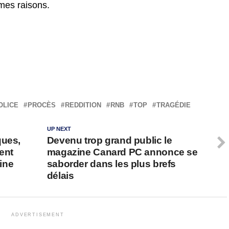
êmes raisons.
OLICE
PROCÈS
REDDITION
RNB
TOP
TRAGÉDIE
UP NEXT
ques,
Devenu trop grand public le
ent
magazine Canard PC annonce se
ine
saborder dans les plus brefs
délais
ADVERTISEMENT