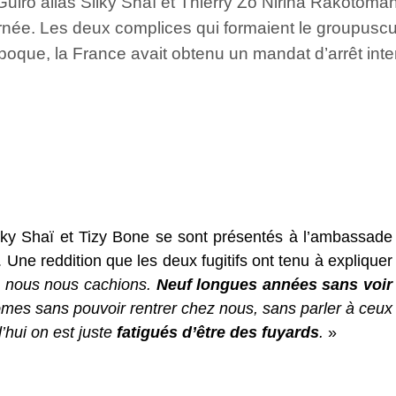
 Guiro alias Silky Shaï et Thierry Zo Nirina Rakotoma
ournée. Les deux complices qui formaient le groupusc
époque, la France avait obtenu un mandat d’arrêt int
ilky Shaï et Tizy Bone se sont présentés à l’ambassade
ne reddition que les deux fugitifs ont tenu à expliquer
ue nous nous cachions.
Neuf longues années sans voir
ômes sans pouvoir rentrer chez nous, sans parler à ceux
’hui on est juste
fatigués d’être des fuyards
.
»