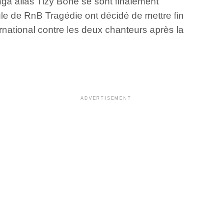
nga alias Tizy Bone se sont finalement
ule de RnB Tragédie ont décidé de mettre fin
ernational contre les deux chanteurs après la
ADVERTISEMENT