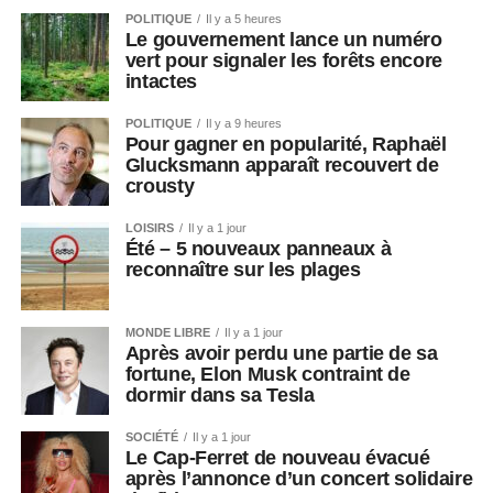
POLITIQUE
Il y a 5 heures
Le gouvernement lance un numéro
vert pour signaler les forêts encore
intactes
POLITIQUE
Il y a 9 heures
Pour gagner en popularité, Raphaël
Glucksmann apparaît recouvert de
crousty
LOISIRS
Il y a 1 jour
Été – 5 nouveaux panneaux à
reconnaître sur les plages
MONDE LIBRE
Il y a 1 jour
Après avoir perdu une partie de sa
fortune, Elon Musk contraint de
dormir dans sa Tesla
SOCIÉTÉ
Il y a 1 jour
Le Cap-Ferret de nouveau évacué
après l’annonce d’un concert solidaire