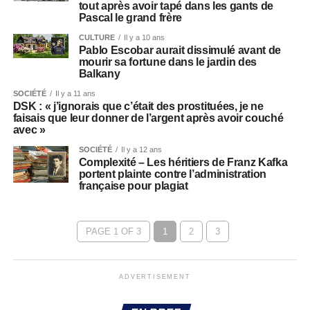
tout après avoir tapé dans les gants de
Pascal le grand frère
CULTURE
Il y a 10 ans
Pablo Escobar aurait dissimulé avant de
mourir sa fortune dans le jardin des
Balkany
SOCIÉTÉ
Il y a 11 ans
DSK : « j’ignorais que c’était des prostituées, je ne
faisais que leur donner de l’argent après avoir couché
avec »
SOCIÉTÉ
Il y a 12 ans
Complexité – Les héritiers de Franz Kafka
portent plainte contre l’administration
française pour plagiat
PAGE 1 OF 3
1
2
3
ADVERTISEMENT