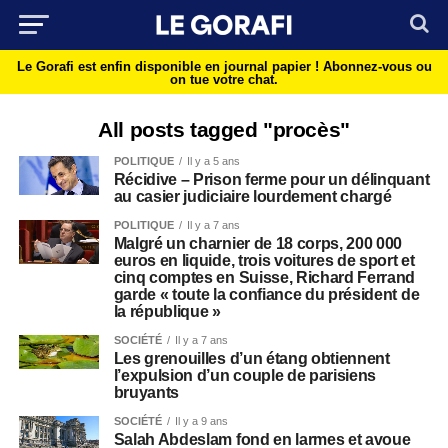
Le Gorafi est enfin disponible en journal papier !
Abonnez-vous ou
on tue votre chat.
All posts tagged "procès"
POLITIQUE
Il y a 5 ans
Récidive – Prison ferme pour un délinquant
au casier judiciaire lourdement chargé
POLITIQUE
Il y a 7 ans
Malgré un charnier de 18 corps, 200 000
euros en liquide, trois voitures de sport et
cinq comptes en Suisse, Richard Ferrand
garde « toute la confiance du président de
la république »
SOCIÉTÉ
Il y a 7 ans
Les grenouilles d’un étang obtiennent
l’expulsion d’un couple de parisiens
bruyants
SOCIÉTÉ
Il y a 9 ans
Salah Abdeslam fond en larmes et avoue