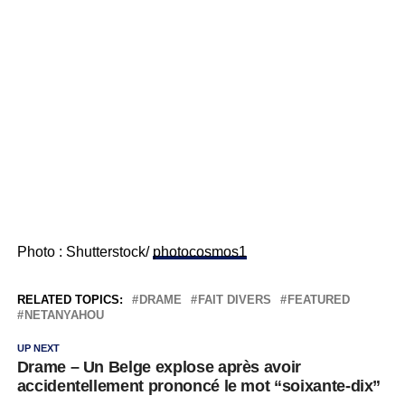
Photo : Shutterstock/
photocosmos1
RELATED TOPICS:
DRAME
FAIT DIVERS
FEATURED
NETANYAHOU
UP NEXT
Drame – Un Belge explose après avoir
accidentellement prononcé le mot “soixante-dix”