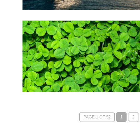
PAGE 1 OF 52
1
2