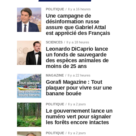
POLITIQUE
Il y a 16 heures
Une campagne de
désinformation russe
assure que Gabriel Attal
est apprécié des Français
SCIENCES
Il y a 18 heures
Leonardo DiCaprio lance
un fonds de sauvegarde
des espèces animales de
moins de 25 ans
MAGAZINE
Il y a 22 heures
Gorafi Magazine : Tout
plaquer pour vivre sur une
banane bouée
POLITIQUE
Il y a 2 jours
Le gouvernement lance un
numéro vert pour signaler
les forêts encore intactes
POLITIQUE
Il y a 2 jours