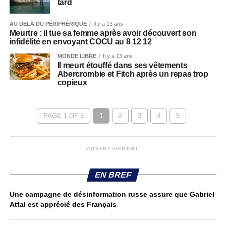
tard
AU DELÀ DU PÉRIPHÉRIQUE
Il y a 13 ans
Meurtre : il tue sa femme après avoir découvert son
infidélité en envoyant COCU au 8 12 12
MONDE LIBRE
Il y a 13 ans
Il meurt étouffé dans ses vêtements
Abercrombie et Fitch après un repas trop
copieux
PAGE 1 OF 5
1
2
3
4
5
ADVERTISEMENT
EN BREF
Une campagne de désinformation russe assure que Gabriel
Attal est apprécié des Français