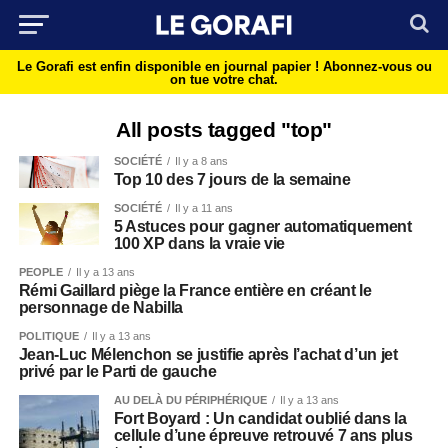
Le Gorafi est enfin disponible en journal papier !
Abonnez-vous ou
on tue votre chat.
All posts tagged "top"
SOCIÉTÉ
Il y a 8 ans
Top 10 des 7 jours de la semaine
SOCIÉTÉ
Il y a 11 ans
5 Astuces pour gagner automatiquement
100 XP dans la vraie vie
PEOPLE
Il y a 13 ans
Rémi Gaillard piège la France entière en créant le
personnage de Nabilla
POLITIQUE
Il y a 13 ans
Jean-Luc Mélenchon se justifie après l’achat d’un jet
privé par le Parti de gauche
AU DELÀ DU PÉRIPHÉRIQUE
Il y a 13 ans
Fort Boyard : Un candidat oublié dans la
cellule d’une épreuve retrouvé 7 ans plus