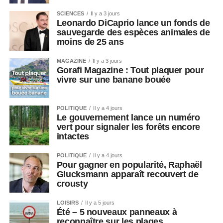
SCIENCES
Il y a 3 jours
Leonardo DiCaprio lance un fonds de
sauvegarde des espèces animales de
moins de 25 ans
MAGAZINE
Il y a 3 jours
Gorafi Magazine : Tout plaquer pour
vivre sur une banane bouée
POLITIQUE
Il y a 4 jours
Le gouvernement lance un numéro
vert pour signaler les forêts encore
intactes
POLITIQUE
Il y a 4 jours
Pour gagner en popularité, Raphaël
Glucksmann apparaît recouvert de
crousty
LOISIRS
Il y a 5 jours
Été – 5 nouveaux panneaux à
reconnaître sur les plages