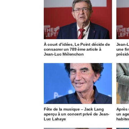
À court d’idées, Le Point décide de
Jean-L
consacrer un 789 ème article à
une fin
Jean-Luc Mélenchon
présid
Fête de la musique – Jack Lang
Après 
aperçu à un concert privé de Jean-
un age
Luc Lahaye
habite