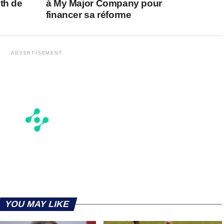
th de
à My Major Company pour
financer sa réforme
ADVERTISEMENT
YOU MAY LIKE