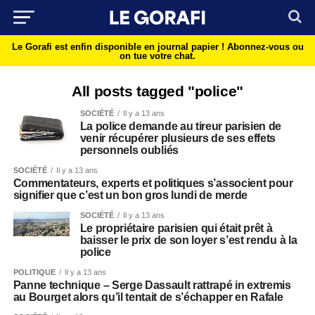
Le Gorafi est enfin disponible en journal papier !
Abonnez-vous ou
on tue votre chat.
All posts tagged "police"
SOCIÉTÉ
Il y a 13 ans
La police demande au tireur parisien de
venir récupérer plusieurs de ses effets
personnels oubliés
SOCIÉTÉ
Il y a 13 ans
Commentateurs, experts et politiques s’associent pour
signifier que c’est un bon gros lundi de merde
SOCIÉTÉ
Il y a 13 ans
Le propriétaire parisien qui était prêt à
baisser le prix de son loyer s’est rendu à la
police
POLITIQUE
Il y a 13 ans
Panne technique – Serge Dassault rattrapé in extremis
au Bourget alors qu’il tentait de s’échapper en Rafale