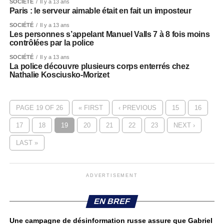
SOCIÉTÉ
Il y a 13 ans
Paris : le serveur aimable était en fait un imposteur
SOCIÉTÉ
Il y a 13 ans
Les personnes s’appelant Manuel Valls 7 à 8 fois moins
contrôlées par la police
SOCIÉTÉ
Il y a 13 ans
La police découvre plusieurs corps enterrés chez
Nathalie Kosciusko-Morizet
PAGE 19 OF 26
« FIRST
‹ PREVIOUS
15
16
17
18
19
20
21
22
23
NEXT ›
LAST »
ADVERTISEMENT
EN BREF
Une campagne de désinformation russe assure que Gabriel