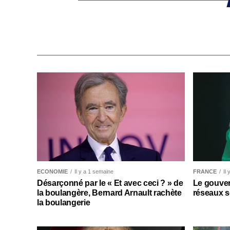
ECONOMIE
Il y a 1 semaine
FRANCE
Il
Désarçonné par le « Et avec ceci ? » de
Le gouver
la boulangère, Bernard Arnault rachète
réseaux s
la boulangerie