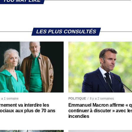
YOU MAY LIKE
LES PLUS CONSULTÉS
 y a 1 semaine
POLITIQUE
Il y a 2 semaines
nement va interdire les
Emmanuel Macron affirme « qu’
ociaux aux plus de 70 ans
continuer à discuter » avec le
incendies