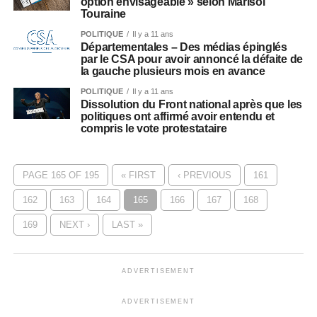
option envisageable » selon Marisol
Touraine
POLITIQUE
Il y a 11 ans
Départementales – Des médias épinglés
par le CSA pour avoir annoncé la défaite de
la gauche plusieurs mois en avance
POLITIQUE
Il y a 11 ans
Dissolution du Front national après que les
politiques ont affirmé avoir entendu et
compris le vote protestataire
PAGE 165 OF 195
« FIRST
‹ PREVIOUS
161
162
163
164
165
166
167
168
169
NEXT ›
LAST »
ADVERTISEMENT
ADVERTISEMENT