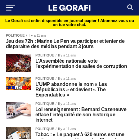
Le Gorafi est enfin disponible en journal papier !
Abonnez-vous ou
on tue votre chat.
POLITIQUE
Il y a 11 ans
Jeu des 72h : Marine Le Pen va participer et tenter de
disparaître des médias pendant 3 jours
POLITIQUE
Il y a 11 ans
L’Assemblée nationale vote
l’expérimentation de salles de corruption
POLITIQUE
Il y a 11 ans
L’UMP abandonne le nom « Les
Républicains » et devient « The
Expendables »
POLITIQUE
Il y a 11 ans
Loi renseignement : Bernard Cazeneuve
efface l’intégralité de son historique
Internet
POLITIQUE
Il y a 11 ans
Tabac : « Le paquet à 620 euros est une