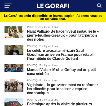
Le Gorafi est enfin disponible en journal papier !
Abonnez-vous ou
on tue votre chat.
POLITIQUE
Il y a 11 ans
Najat Vallaud-Belkacem veut instaurer le «
pierre-feuilles-ciseaux » pour l’attribution
des notes
POLITIQUE
Il y a 11 ans
Le célèbre avocat américain Saul
Goodman arrive en France pour rétablir
l’honnêteté de Claude Guéant
POLITIQUE
Il y a 11 ans
Manuel Valls « Michel Onfray est un petit
caca séché »
POLITIQUE
Il y a 11 ans
Vigipirate – le gouvernement va renforcer
les effectifs pour localiser la reprise
économique
POLITIQUE
Il y a 11 ans
Polémique après la visite de plusieurs