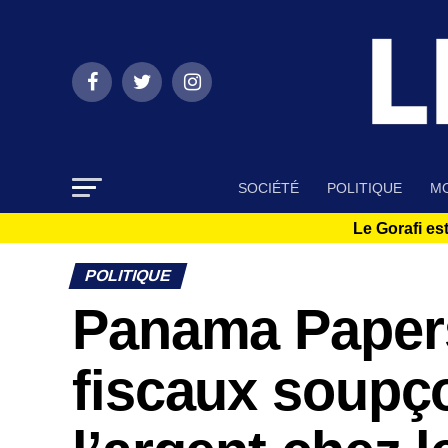
SOCIÉTÉ
POLITIQUE
MO
Le Gorafi est
POLITIQUE
Panama Papers
fiscaux soupç