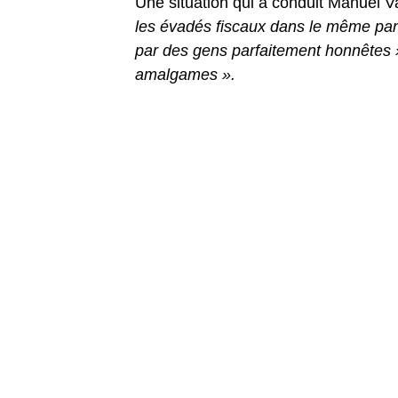
Une situation qui a conduit Manuel Val
les évadés fiscaux dans le même pan
par des gens parfaitement honnêtes 
amalgames ».