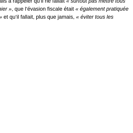
ls à rappeler qu’il ne fallait
« surtout pas mettre tous
ier »
, que l’évasion fiscale était
« également pratiquée
»
et qu’il fallait, plus que jamais,
« éviter tous les