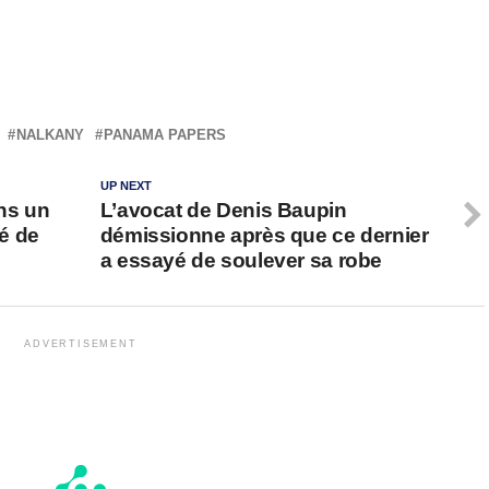
NALKANY
PANAMA PAPERS
UP NEXT
ans un
L’avocat de Denis Baupin
té de
démissionne après que ce dernier
a essayé de soulever sa robe
ADVERTISEMENT