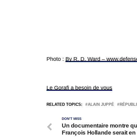
Photo :
By R. D. Ward – www.defens
Le Gorafi a besoin de vous
RELATED TOPICS:
ALAIN JUPPÉ
RÉPUBLI
DON'T MISS
Un documentaire montre q
François Hollande serait en 