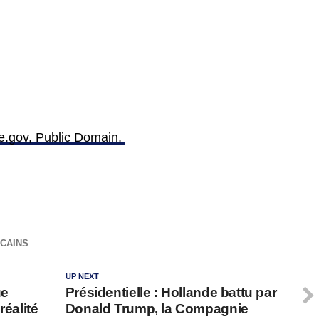
e.gov, Public Domain,
CAINS
UP NEXT
ue
Présidentielle : Hollande battu par
réalité
Donald Trump, la Compagnie