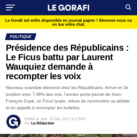
Le Gorafi est enfin disponible en journal papier !
Abonnez-vous ou
on tue votre chat.
POLITIQUE
Présidence des Républicains :
Le Ficus battu par Laurent
Wauquiez demande à
recompter les voix
Nouveau scandale électoral chez les Républicains. Arrivé en 3e
position avec 7,46% des voix, l’ancien porte-parole de Jean-
François Copé, un Ficus lyrata, refuse de reconnaître sa défaite
et en appelle à recompter les bulletins.
Publié le
mar
12 Dec 2017 à 17h00
Par
La Rédaction