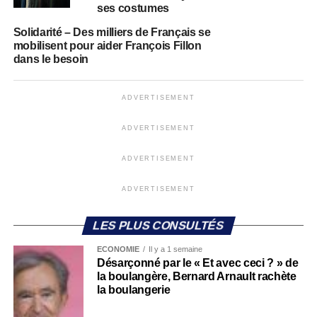
ses costumes
Solidarité – Des milliers de Français se
mobilisent pour aider François Fillon
dans le besoin
ADVERTISEMENT
ADVERTISEMENT
ADVERTISEMENT
ADVERTISEMENT
LES PLUS CONSULTÉS
ECONOMIE
Il y a 1 semaine
Désarçonné par le « Et avec ceci ? » de
la boulangère, Bernard Arnault rachète
la boulangerie