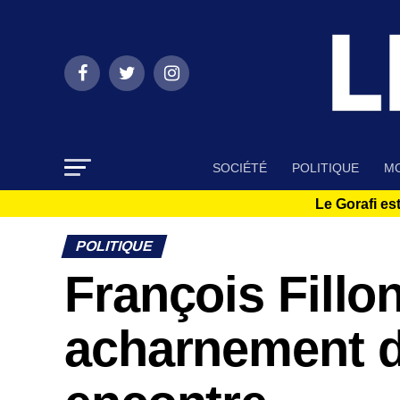
SOCIÉTÉ
POLITIQUE
MO
Le Gorafi est
POLITIQUE
François Fill
acharnement d