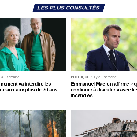
LES PLUS CONSULTÉS
 y a 1 semaine
POLITIQUE
Il y a 1 semaine
nement va interdire les
Emmanuel Macron affirme « qu’
ociaux aux plus de 70 ans
continuer à discuter » avec le
incendies