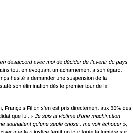
 en désaccord avec moi de décider de l’avenir du pays
cains tout en évoquant un acharnement à son égard.
temps hésité à demander une suspension de la
taté son élimination dès le premier tour de la
n, François Fillon s’en est pris directement aux 80% des
idat que lui. «
Je suis la victime d’une machination
ne souhaitent qu’une seule chose : me voir échouer
»,
iser que la « justice ferait un jour toute la lumière sur