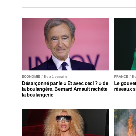
ECONOMIE
Il y a 1 semaine
FRANCE
Il
Désarçonné par le « Et avec ceci ? » de
Le gouver
la boulangère, Bernard Arnault rachète
réseaux s
la boulangerie