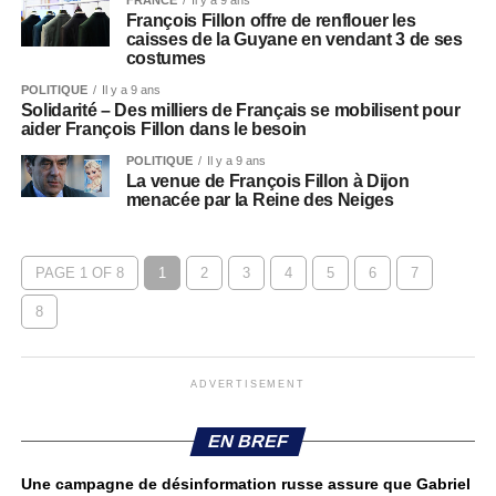
FRANCE
Il y a 9 ans
François Fillon offre de renflouer les
caisses de la Guyane en vendant 3 de ses
costumes
POLITIQUE
Il y a 9 ans
Solidarité – Des milliers de Français se mobilisent pour
aider François Fillon dans le besoin
POLITIQUE
Il y a 9 ans
La venue de François Fillon à Dijon
menacée par la Reine des Neiges
PAGE 1 OF 8
1
2
3
4
5
6
7
8
ADVERTISEMENT
EN BREF
Une campagne de désinformation russe assure que Gabriel