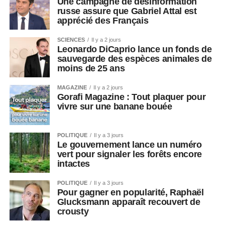
Une campagne de désinformation
russe assure que Gabriel Attal est
apprécié des Français
SCIENCES
Il y a 2 jours
Leonardo DiCaprio lance un fonds de
sauvegarde des espèces animales de
moins de 25 ans
MAGAZINE
Il y a 2 jours
Gorafi Magazine : Tout plaquer pour
vivre sur une banane bouée
POLITIQUE
Il y a 3 jours
Le gouvernement lance un numéro
vert pour signaler les forêts encore
intactes
POLITIQUE
Il y a 3 jours
Pour gagner en popularité, Raphaël
Glucksmann apparaît recouvert de
crousty