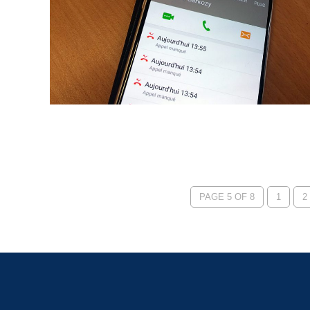
PAGE 5 OF 8
1
2