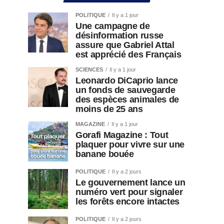
POLITIQUE
Il y a 1 jour
Une campagne de
désinformation russe
assure que Gabriel Attal
est apprécié des Français
SCIENCES
Il y a 1 jour
Leonardo DiCaprio lance
un fonds de sauvegarde
des espèces animales de
moins de 25 ans
MAGAZINE
Il y a 1 jour
Gorafi Magazine : Tout
plaquer pour vivre sur une
banane bouée
POLITIQUE
Il y a 2 jours
Le gouvernement lance un
numéro vert pour signaler
les forêts encore intactes
POLITIQUE
Il y a 2 jours