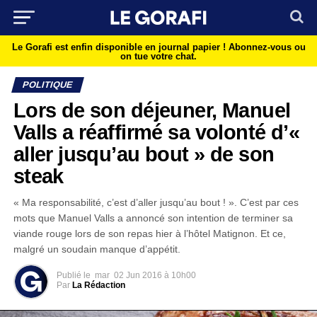
Le Gorafi est enfin disponible en journal papier !
Abonnez-vous ou
on tue votre chat.
POLITIQUE
Lors de son déjeuner, Manuel
Valls a réaffirmé sa volonté d’«
aller jusqu’au bout » de son
steak
« Ma responsabilité, c’est d’aller jusqu’au bout ! ». C’est par ces
mots que Manuel Valls a annoncé son intention de terminer sa
viande rouge lors de son repas hier à l’hôtel Matignon. Et ce,
malgré un soudain manque d’appétit.
Publié le
mar
02 Jun 2016 à 10h00
Par
La Rédaction