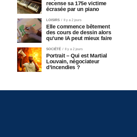
recense sa 175e victime
écrasée par un piano
LOISIRS
Il y a 2 jours
Elle commence bêtement
des cours de dessin alors
qu’une IA peut mieux faire
SOCIÉTÉ
Il y a 2 jours
Portrait – Qui est Martial
Louvain, négociateur
d’incendies ?