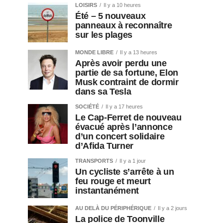
LOISIRS
Il y a 10 heures
Été – 5 nouveaux
panneaux à reconnaître
sur les plages
MONDE LIBRE
Il y a 13 heures
Après avoir perdu une
partie de sa fortune, Elon
Musk contraint de dormir
dans sa Tesla
SOCIÉTÉ
Il y a 17 heures
Le Cap-Ferret de nouveau
évacué après l’annonce
d’un concert solidaire
d’Afida Turner
TRANSPORTS
Il y a 1 jour
Un cycliste s’arrête à un
feu rouge et meurt
instantanément
AU DELÀ DU PÉRIPHÉRIQUE
Il y a 2 jours
La police de Toonville