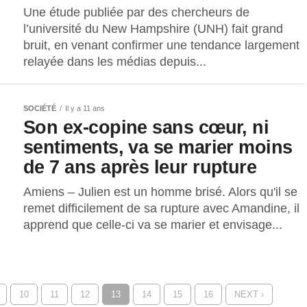
Une étude publiée par des chercheurs de
l’université du New Hampshire (UNH) fait grand
bruit, en venant confirmer une tendance largement
relayée dans les médias depuis...
SOCIÉTÉ
Il y a 11 ans
Son ex-copine sans cœur, ni
sentiments, va se marier moins
de 7 ans après leur rupture
Amiens – Julien est un homme brisé. Alors qu'il se
remet difficilement de sa rupture avec Amandine, il
apprend que celle-ci va se marier et envisage...
10
11
12
13
14
15
16
NEXT ›