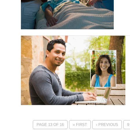
PAGE 13 OF 16
« FIRST
‹ PREVIOUS
9