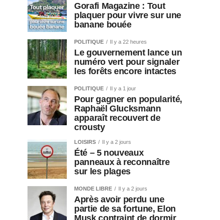
Gorafi Magazine : Tout
plaquer pour vivre sur une
banane bouée
POLITIQUE
Il y a 22 heures
Le gouvernement lance un
numéro vert pour signaler
les forêts encore intactes
POLITIQUE
Il y a 1 jour
Pour gagner en popularité,
Raphaël Glucksmann
apparaît recouvert de
crousty
LOISIRS
Il y a 2 jours
Été – 5 nouveaux
panneaux à reconnaître
sur les plages
MONDE LIBRE
Il y a 2 jours
Après avoir perdu une
partie de sa fortune, Elon
Musk contraint de dormir