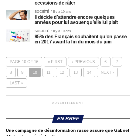
occasions de râler
SOCIÉTÉ
Il y a 10 ans
Il décide d’attendre encore quelques
années pour lui avouer qu’elle lui plaît
SOCIÉTÉ
Il y a 10 ans
95% des Français souhaitent qu’on passe
en 2017 avant la fin du mois du juin
PAGE 10 OF 16
« FIRST
‹ PREVIOUS
6
7
8
9
10
11
12
13
14
NEXT ›
LAST »
ADVERTISEMENT
EN BREF
Une campagne de désinformation russe assure que Gabriel