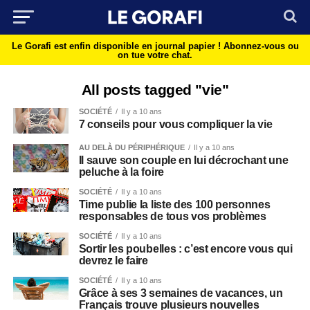
Le Gorafi est enfin disponible en journal papier !
Abonnez-vous ou
on tue votre chat.
All posts tagged "vie"
SOCIÉTÉ
Il y a 10 ans
7 conseils pour vous compliquer la vie
AU DELÀ DU PÉRIPHÉRIQUE
Il y a 10 ans
Il sauve son couple en lui décrochant une
peluche à la foire
SOCIÉTÉ
Il y a 10 ans
Time publie la liste des 100 personnes
responsables de tous vos problèmes
SOCIÉTÉ
Il y a 10 ans
Sortir les poubelles : c’est encore vous qui
devrez le faire
SOCIÉTÉ
Il y a 10 ans
Grâce à ses 3 semaines de vacances, un
Français trouve plusieurs nouvelles