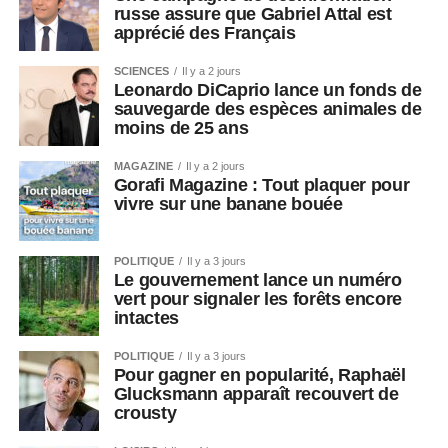
russe assure que Gabriel Attal est
apprécié des Français
SCIENCES
Il y a 2 jours
Leonardo DiCaprio lance un fonds de
sauvegarde des espèces animales de
moins de 25 ans
MAGAZINE
Il y a 2 jours
Gorafi Magazine : Tout plaquer pour
vivre sur une banane bouée
POLITIQUE
Il y a 3 jours
Le gouvernement lance un numéro
vert pour signaler les forêts encore
intactes
POLITIQUE
Il y a 3 jours
Pour gagner en popularité, Raphaël
Glucksmann apparaît recouvert de
crousty