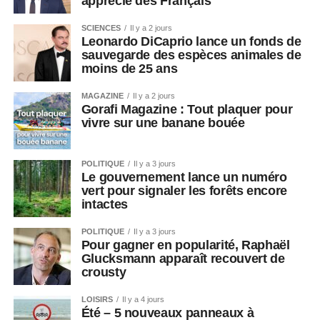
apprécié des Français
SCIENCES
Il y a 2 jours
Leonardo DiCaprio lance un fonds de
sauvegarde des espèces animales de
moins de 25 ans
MAGAZINE
Il y a 2 jours
Gorafi Magazine : Tout plaquer pour
vivre sur une banane bouée
POLITIQUE
Il y a 3 jours
Le gouvernement lance un numéro
vert pour signaler les forêts encore
intactes
POLITIQUE
Il y a 3 jours
Pour gagner en popularité, Raphaël
Glucksmann apparaît recouvert de
crousty
LOISIRS
Il y a 4 jours
Été – 5 nouveaux panneaux à