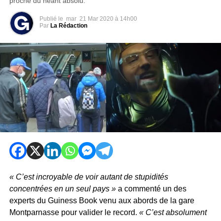
proche du néant absolu.
Publié le
mar
21 Mar 2020 à 14h00
Par
La Rédaction
« C’est incroyable de voir autant de stupidités
concentrées en un seul pays »
a commenté un des
experts du Guiness Book venu aux abords de la gare
Montparnasse pour valider le record.
« C’est absolument