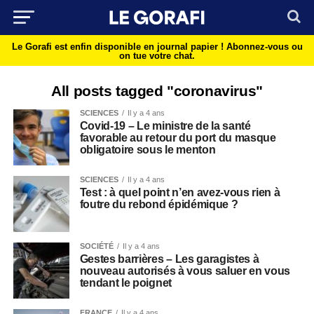
Le Gorafi est enfin disponible en journal papier !
Abonnez-vous ou
on tue votre chat.
All posts tagged "coronavirus"
SCIENCES
Il y a 4 ans
Covid-19 – Le ministre de la santé
favorable au retour du port du masque
obligatoire sous le menton
SCIENCES
Il y a 4 ans
Test : à quel point n’en avez-vous rien à
foutre du rebond épidémique ?
SOCIÉTÉ
Il y a 4 ans
Gestes barrières – Les garagistes à
nouveau autorisés à vous saluer en vous
tendant le poignet
FRANCE
Il y a 4 ans