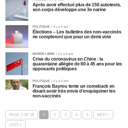
Après avoir effectué plus de 150 autotests,
son corps développe une 3e narine
POLITIQUE
Il y a 4 ans
Élections – Les bulletins des non-vaccinés
ne compteront que pour un demi vote
MONDE LIBRE
Il y a 5 ans
Crise du coronavirus en Chine : la
quarantaine allégée de 60 à 45 ans pour les
opposants politiques
POLITIQUE
Il y a 5 ans
François Bayrou tente un comeback en
disant avoir très envie d’enquiquiner les
non-vaccinés
PAGE 1 OF 28
1
2
3
4
5
NEXT ›
LAST »