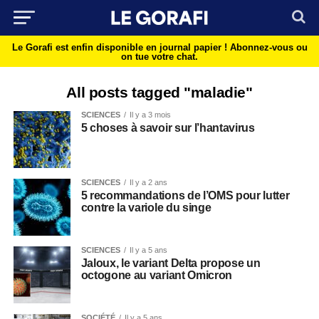
Le Gorafi est enfin disponible en journal papier !
Abonnez-vous ou
on tue votre chat.
All posts tagged "maladie"
SCIENCES
Il y a 3 mois
5 choses à savoir sur l’hantavirus
SCIENCES
Il y a 2 ans
5 recommandations de l’OMS pour lutter
contre la variole du singe
SCIENCES
Il y a 5 ans
Jaloux, le variant Delta propose un
octogone au variant Omicron
SOCIÉTÉ
Il y a 5 ans