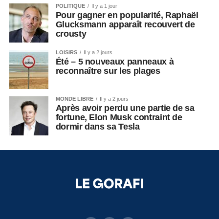
POLITIQUE
Il y a 1 jour
Pour gagner en popularité, Raphaël
Glucksmann apparaît recouvert de
crousty
LOISIRS
Il y a 2 jours
Été – 5 nouveaux panneaux à
reconnaître sur les plages
MONDE LIBRE
Il y a 2 jours
Après avoir perdu une partie de sa
fortune, Elon Musk contraint de
dormir dans sa Tesla