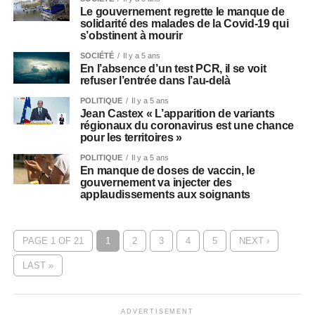
Le gouvernement regrette le manque de
solidarité des malades de la Covid-19 qui
s’obstinent à mourir
SOCIÉTÉ
Il y a 5 ans
En l’absence d’un test PCR, il se voit
refuser l’entrée dans l’au-delà
POLITIQUE
Il y a 5 ans
Jean Castex « L’apparition de variants
régionaux du coronavirus est une chance
pour les territoires »
POLITIQUE
Il y a 5 ans
En manque de doses de vaccin, le
gouvernement va injecter des
applaudissements aux soignants
PAGE 1 OF 21
1
2
3
4
5
NEXT ›
LAST »
ADVERTISEMENT