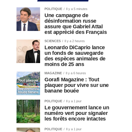
POLITIQUE
Il y a 5 minutes
Une campagne de
désinformation russe
assure que Gabriel Attal
est apprécié des Français
SCIENCES
Il y a 2 heures
Leonardo DiCaprio lance
un fonds de sauvegarde
des espèces animales de
moins de 25 ans
MAGAZINE
Il y a 6 heures
Gorafi Magazine : Tout
plaquer pour vivre sur une
banane bouée
POLITIQUE
Il y a 1 jour
Le gouvernement lance un
numéro vert pour signaler
les forêts encore intactes
POLITIQUE
Il y a 1 jour