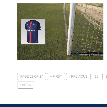
PAGE 22 OF 27
« FIRST
‹ PREVIOUS
18
LAST »