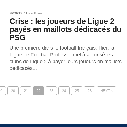
SPORTS
Il y a 11 ans
Crise : les joueurs de Ligue 2
payés en maillots dédicacés du
PSG
Une première dans le football français: Hier, la
Ligue de Football Professionnel à autorisé les
clubs de Ligue 2 à payer leurs joueurs en maillots
dédicacés...
19
20
21
22
23
24
25
26
NEXT ›