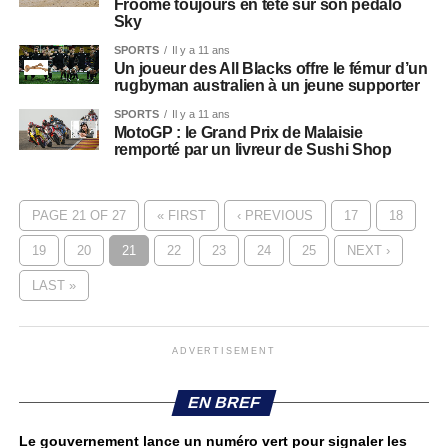
Froome toujours en tête sur son pédalo
Sky
SPORTS
Il y a 11 ans
Un joueur des All Blacks offre le fémur d’un
rugbyman australien à un jeune supporter
SPORTS
Il y a 11 ans
MotoGP : le Grand Prix de Malaisie
remporté par un livreur de Sushi Shop
PAGE 21 OF 27
« FIRST
‹ PREVIOUS
17
18
19
20
21
22
23
24
25
NEXT ›
LAST »
ADVERTISEMENT
EN BREF
Le gouvernement lance un numéro vert pour signaler les