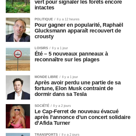
vert pour signaler les forêts encore
intactes
POLITIQUE
Il y a 12 heures
Pour gagner en popularité, Raphaël
Glucksmann apparaît recouvert de
crousty
LOISIRS
Il y a 1 jour
Été – 5 nouveaux panneaux à
reconnaître sur les plages
MONDE LIBRE
Il y a 1 jour
Après avoir perdu une partie de sa
fortune, Elon Musk contraint de
dormir dans sa Tesla
SOCIÉTÉ
Il y a 2 jours
Le Cap-Ferret de nouveau évacué
après l’annonce d’un concert solidaire
d’Afida Turner
TRANSPORTS
Il y a 2 jours