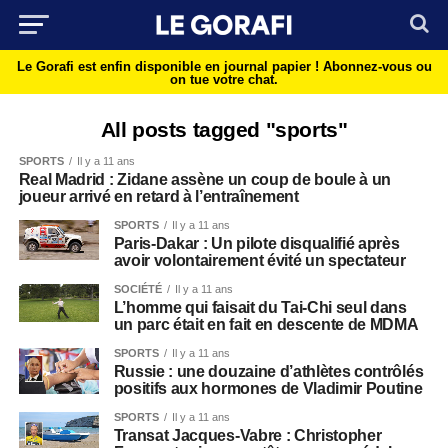
Le Gorafi est enfin disponible en journal papier !
Abonnez-vous ou
on tue votre chat.
All posts tagged "sports"
SPORTS
Il y a 11 ans
Real Madrid : Zidane assène un coup de boule à un
joueur arrivé en retard à l’entraînement
SPORTS
Il y a 11 ans
Paris-Dakar : Un pilote disqualifié après
avoir volontairement évité un spectateur
SOCIÉTÉ
Il y a 11 ans
L’homme qui faisait du Tai-Chi seul dans
un parc était en fait en descente de MDMA
SPORTS
Il y a 11 ans
Russie : une douzaine d’athlètes contrôlés
positifs aux hormones de Vladimir Poutine
SPORTS
Il y a 11 ans
Transat Jacques-Vabre : Christopher