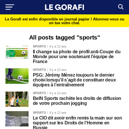
Le Gorafi est enfin disponible en journal papier !
Abonnez-vous ou
on tue votre chat.
All posts tagged "sports"
SPORTS
Il y a 12 ans
Il change sa photo de profil anti-Coupe du
Monde pour une soutenant l’équipe de
France
SPORTS
Il y a 12 ans
PSG: Jérémy Ménez toujours le dernier
choisi lorsqu’il s’agit de constituer deux
équipes à l’entraînement
SPORTS
Il y a 12 ans
BeIN Sports rachète les droits de diffusion
de votre prochain jogging
SPORTS
Il y a 12 ans
Le CIO dit avoir enfin remis la main sur son
rapport sur les Droits de l’Homme en
Russie