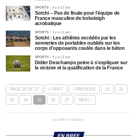
SPORTS
Il y a 12 ans
Sotchi – Pas de finale pour l’équipe de
France masculine de bobsleigh
acrobatique
SPORTS
Il y a 12 ans
Sotchi : Les athlètes excédés par les
sonneries de portables oubliés sur les
corps d’opposants coulés dans le béton
SPORTS
Il y a 13 ans
Didier Deschamps peine à s’expliquer sur
la victoire et la qualification de la France
PAGE 25 OF 27
« FIRST
‹ PREVIOUS
21
22
23
24
25
26
27
NEXT ›
ADVERTISEMENT
EN BREF