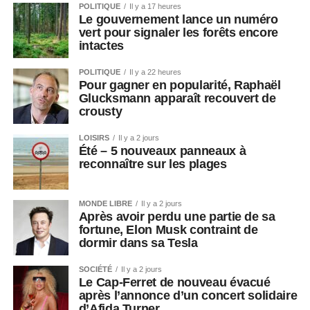
POLITIQUE
Il y a 17 heures
Le gouvernement lance un numéro
vert pour signaler les forêts encore
intactes
POLITIQUE
Il y a 22 heures
Pour gagner en popularité, Raphaël
Glucksmann apparaît recouvert de
crousty
LOISIRS
Il y a 2 jours
Été – 5 nouveaux panneaux à
reconnaître sur les plages
MONDE LIBRE
Il y a 2 jours
Après avoir perdu une partie de sa
fortune, Elon Musk contraint de
dormir dans sa Tesla
SOCIÉTÉ
Il y a 2 jours
Le Cap-Ferret de nouveau évacué
après l’annonce d’un concert solidaire
d’Afida Turner