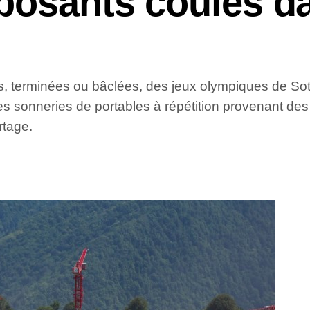
posants coulés da
ons, terminées ou bâclées, des jeux olympiques de Sotc
es sonneries de portables à répétition provenant des
rtage.