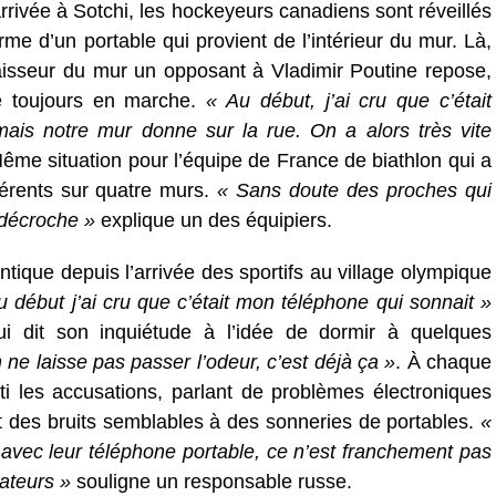
rrivée à Sotchi, les hockeyeurs canadiens sont réveillés
me d’un portable qui provient de l’intérieur du mur. Là,
aisseur du mur un opposant à Vladimir Poutine repose,
e toujours en marche.
« Au début, j’ai cru que c’était
ais notre mur donne sur la rue. On a alors très vite
Même situation pour l’équipe de France de biathlon qui a
férents sur quatre murs.
« Sans doute des proches qui
 décroche »
explique un des équipiers.
tique depuis l’arrivée des sportifs au village olympique
 début j’ai cru que c’était mon téléphone qui sonnait »
i dit son inquiétude à l’idée de dormir à quelques
 ne laisse pas passer l’odeur, c’est déjà ça »
. À chaque
ti les accusations, parlant de problèmes électroniques
ent des bruits semblables à des sonneries de portables.
«
és avec leur téléphone portable, ce n’est franchement pas
ateurs »
souligne un responsable russe.