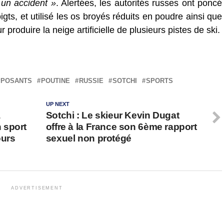
 un accident »
. Alertées, les autorités russes ont poncé
gts, et utilisé les os broyés réduits en poudre ainsi que
roduire la neige artificielle de plusieurs pistes de ski.
PPOSANTS
POUTINE
RUSSIE
SOTCHI
SPORTS
UP NEXT
à
Sotchi : Le skieur Kevin Dugat
 sport
offre à la France son 6ème rapport
ours
sexuel non protégé
ADVERTISEMENT