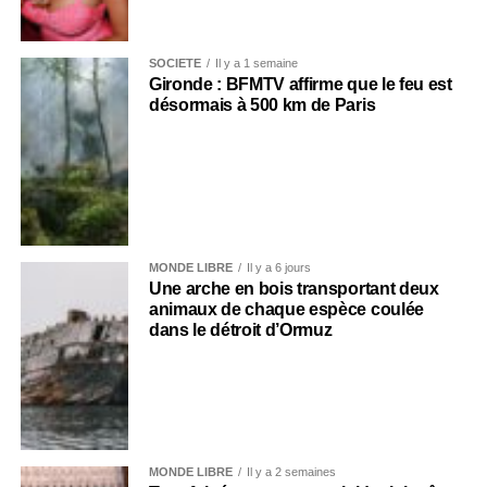
SOCIÉTÉ
Il y a 1 semaine
Gironde : BFMTV affirme que le feu est
désormais à 500 km de Paris
MONDE LIBRE
Il y a 6 jours
Une arche en bois transportant deux
animaux de chaque espèce coulée
dans le détroit d’Ormuz
MONDE LIBRE
Il y a 2 semaines