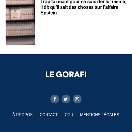
Trop fainéant pour se suicider lui-même,
il dit qu’il sait des choses sur l’affaire
Epstein
À PROPOS
CONTACT
CGU
MENTIONS LÉGALES