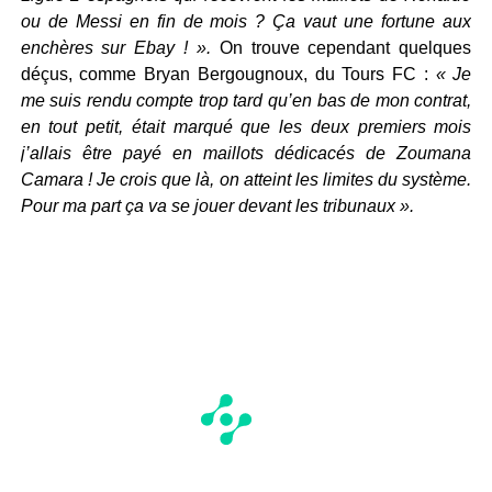
ou de Messi en fin de mois ? Ça vaut une fortune aux
enchères sur Ebay ! ».
On trouve cependant quelques
déçus, comme Bryan Bergougnoux, du Tours FC :
« Je
me suis rendu compte trop tard qu’en bas de mon contrat,
en tout petit, était marqué que les deux premiers mois
j’allais être payé en maillots dédicacés de Zoumana
Camara ! Je crois que là, on atteint les limites du système.
Pour ma part ça va se jouer devant les tribunaux ».