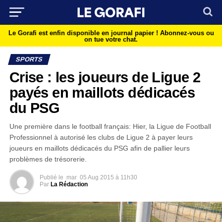
Le Gorafi est enfin disponible en journal papier !
Abonnez-vous ou
on tue votre chat.
SPORTS
Crise : les joueurs de Ligue 2
payés en maillots dédicacés
du PSG
Une première dans le football français: Hier, la Ligue de Football
Professionnel à autorisé les clubs de Ligue 2 à payer leurs
joueurs en maillots dédicacés du PSG afin de pallier leurs
problèmes de trésorerie.
Publié le
mar
05 Aug 2015 à 11h30
Par
La Rédaction