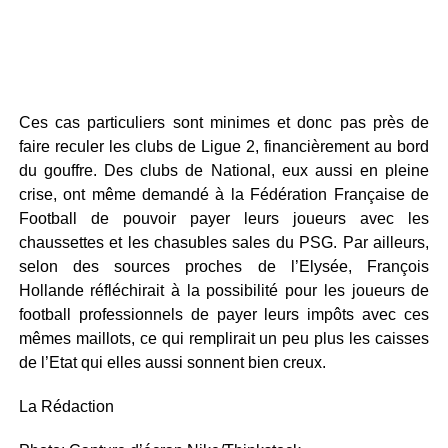
Ces cas particuliers sont minimes et donc pas près de
faire reculer les clubs de Ligue 2, financièrement au bord
du gouffre. Des clubs de National, eux aussi en pleine
crise, ont même demandé à la Fédération Française de
Football de pouvoir payer leurs joueurs avec les
chaussettes et les chasubles sales du PSG. Par ailleurs,
selon des sources proches de l’Elysée, François
Hollande réfléchirait à la possibilité pour les joueurs de
football professionnels de payer leurs impôts avec ces
mêmes maillots, ce qui remplirait un peu plus les caisses
de l’Etat qui elles aussi sonnent bien creux.
La Rédaction