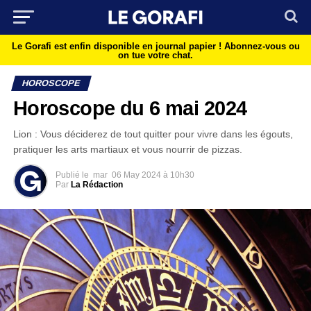
Le Gorafi est enfin disponible en journal papier !
Abonnez-vous ou
on tue votre chat.
HOROSCOPE
Horoscope du 6 mai 2024
Lion : Vous déciderez de tout quitter pour vivre dans les égouts,
pratiquer les arts martiaux et vous nourrir de pizzas.
Publié le
mar
06 May 2024 à 10h30
Par
La Rédaction