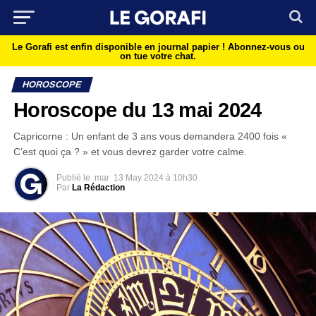
Le Gorafi est enfin disponible en journal papier !
Abonnez-vous ou
on tue votre chat.
HOROSCOPE
Horoscope du 13 mai 2024
Capricorne : Un enfant de 3 ans vous demandera 2400 fois «
C’est quoi ça ? » et vous devrez garder votre calme.
Publié le
mar
13 May 2024 à 10h30
Par
La Rédaction