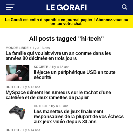
Le Gorafi est enfin disponible en journal papier !
Abonnez-vous ou
on tue votre chat.
All posts tagged "hi-tech"
MONDE LIBRE
Il y a 13 ans
La famille qui voulait vivre un an comme dans les
années 80 décimée en trois jours
SOCIÉTÉ
Il y a 13 ans
Il éjecte un périphérique USB en toute
sécurité
HI-TECH
Il y a 13 ans
MySpace dément les rumeurs sur le rachat d’une
cafetière et de deux ramettes de papier
HI-TECH
Il y a 13 ans
Les manettes de jeux finalement
responsables de la plupart de vos échecs
aux jeux vidéo depuis 30 ans
HI-TECH
Il y a 14 ans