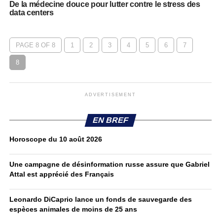
De la médecine douce pour lutter contre le stress des
data centers
PAGE 8 OF 8
1
2
3
4
5
6
7
8
ADVERTISEMENT
EN BREF
Horoscope du 10 août 2026
Une campagne de désinformation russe assure que Gabriel
Attal est apprécié des Français
Leonardo DiCaprio lance un fonds de sauvegarde des
espèces animales de moins de 25 ans