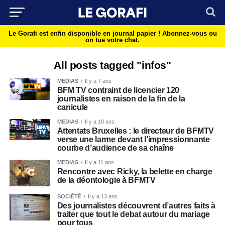
Le Gorafi est enfin disponible en journal papier !
Abonnez-vous ou
on tue votre chat.
All posts tagged "infos"
MEDIAS
Il y a 7 ans
BFM TV contraint de licencier 120
journalistes en raison de la fin de la
canicule
MEDIAS
Il y a 10 ans
Attentats Bruxelles : le directeur de BFMTV
verse une larme devant l’impressionnante
courbe d’audience de sa chaîne
MEDIAS
Il y a 11 ans
Rencontre avec Ricky, la belette en charge
de la déontologie à BFMTV
SOCIÉTÉ
Il y a 13 ans
Des journalistes découvrent d’autres faits à
traiter que tout le debat autour du mariage
pour tous