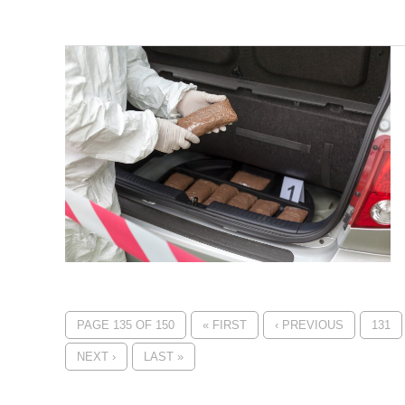
PAGE 135 OF 150
« FIRST
‹ PREVIOUS
131
NEXT ›
LAST »