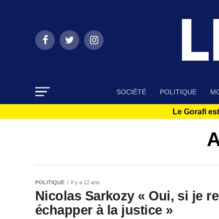
SOCIÉTÉ
POLITIQUE
MO
Le Gorafi est
A
POLITIQUE
Il y a 12 ans
Nicolas Sarkozy « Oui, si je r
échapper à la justice »