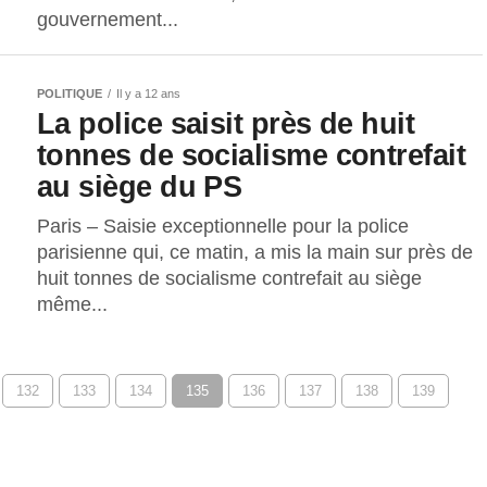
gouvernement...
POLITIQUE
Il y a 12 ans
La police saisit près de huit
tonnes de socialisme contrefait
au siège du PS
Paris – Saisie exceptionnelle pour la police
parisienne qui, ce matin, a mis la main sur près de
huit tonnes de socialisme contrefait au siège
même...
132
133
134
135
136
137
138
139