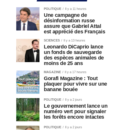
POLITIQUE
Il y a 11 heures
Une campagne de
désinformation russe
assure que Gabriel Attal
est apprécié des Français
SCIENCES
Il y a 13 heures
Leonardo DiCaprio lance
un fonds de sauvegarde
des espèces animales de
moins de 25 ans
MAGAZINE
Il y a 17 heures
Gorafi Magazine : Tout
plaquer pour vivre sur une
banane bouée
POLITIQUE
Il y a 2 jours
Le gouvernement lance un
numéro vert pour signaler
les forêts encore intactes
POLITIQUE
Il y a 2 jours