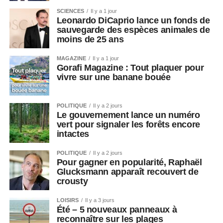
SCIENCES
Il y a 1 jour
Leonardo DiCaprio lance un fonds de
sauvegarde des espèces animales de
moins de 25 ans
MAGAZINE
Il y a 1 jour
Gorafi Magazine : Tout plaquer pour
vivre sur une banane bouée
POLITIQUE
Il y a 2 jours
Le gouvernement lance un numéro
vert pour signaler les forêts encore
intactes
POLITIQUE
Il y a 2 jours
Pour gagner en popularité, Raphaël
Glucksmann apparaît recouvert de
crousty
LOISIRS
Il y a 3 jours
Été – 5 nouveaux panneaux à
reconnaître sur les plages